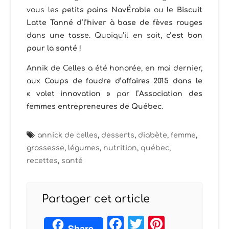
vous les
petits pains NavÉrable
ou le
Biscuit
Latte Tanné d’l’hiver à base de fèves rouges
dans une tasse. Quoiqu’il en soit,
c’est bon
pour la santé !
Annik de Celles a été honorée, en mai dernier,
aux
Coups de foudre d’affaires 2015 dans le
« volet innovation »
par
l’Association des
femmes entrepreneures de Québec
.
annick de celles
,
desserts
,
diabète
,
femme
,
grossesse
,
légumes
,
nutrition
,
québec
,
recettes
,
santé
Partager cet article
Facebook
Twitter
Pintere
Share