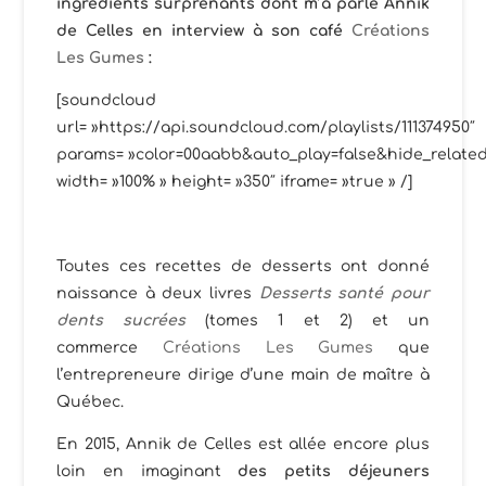
ingrédients surprenants dont m’a parlé Annik
de Celles en interview à son café
Créations
Les Gumes
:
[soundcloud
url= »https://api.soundcloud.com/playlists/111374950″
params= »color=00aabb&auto_play=false&hide_relate
width= »100% » height= »350″ iframe= »true » /]
Toutes ces recettes de desserts ont donné
naissance à deux livres
Desserts santé pour
dents sucrées
(tomes 1 et 2) et un
commerce
Créations Les Gumes
que
l’entrepreneure dirige d’une main de maître à
Québec.
En 2015, Annik de Celles est allée encore plus
loin en imaginant
des petits déjeuners