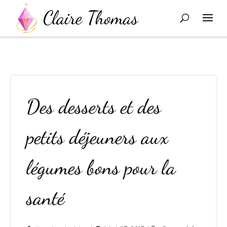
Des desserts et des
petits déjeuners aux
légumes bons pour la
santé