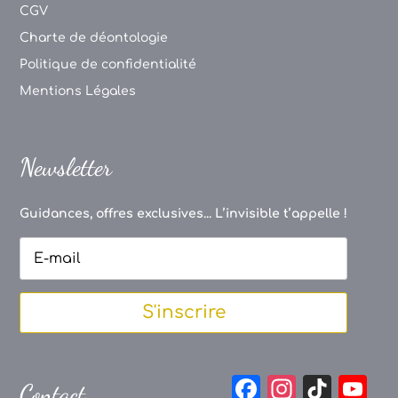
CGV
Charte de déontologie
Politique de confidentialité
Mentions Légales
Newsletter
Guidances, offres exclusives... L’invisible t’appelle !
S'inscrire
F
In
Ti
Y
Contact