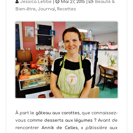
Jessica Lebbe
|
Mai 27, 2015
|
Beauté &
Bien-être
,
Journal
,
Recettes
À part le
gâteau aux carottes
, que connaissez-
vous comme
desserts aux légumes ?
Avant de
rencontrer
Annik de Celles
, « pâtissière aux