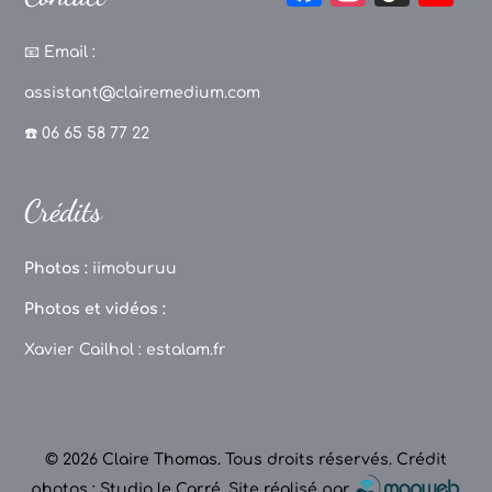
a
st
k
o
c
a
T
u
📧
Email :
e
g
o
T
assistant@clairemedium.com
b
r
k
u
☎️ 06 65 58 77 22
o
a
b
o
m
e
Crédits
k
C
h
Photos :
iimoburuu
a
Photos et vidéos :
n
Xavier Cailhol :
estalam.fr
n
el
© 2026 Claire Thomas. Tous droits réservés.
Crédit
photos : Studio le Carré
.
Site réalisé par