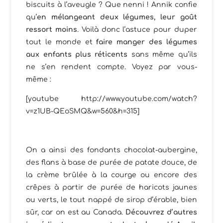
biscuits à l’aveugle ? Que nenni ! Annik confie
qu’
en mélangeant deux légumes, leur goût
ressort moins
. Voilà donc l’astuce pour duper
tout le monde et
faire manger des légumes
aux enfants plus réticents
sans même qu’ils
ne s’en rendent compte. Voyez par vous-
même :
[youtube http://www.youtube.com/watch?
v=z1UB-QEoSMQ&w=560&h=315]
On a ainsi des fondants chocolat-aubergine,
des flans à base de purée de patate douce, de
la crème brûlée à la courge ou encore des
crêpes à partir de purée de haricots jaunes
ou verts, le tout nappé de sirop d’érable, bien
sûr, car on est au Canada.
Découvrez d’autres