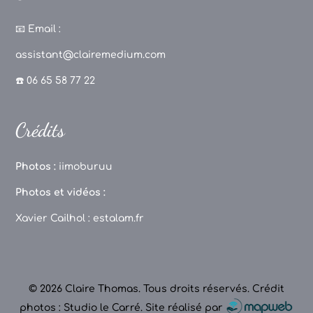
a
st
k
o
c
a
T
u
📧
Email :
e
g
o
T
assistant@clairemedium.com
b
r
k
u
☎️ 06 65 58 77 22
o
a
b
o
m
e
Crédits
k
C
h
Photos :
iimoburuu
a
Photos et vidéos :
n
Xavier Cailhol :
estalam.fr
n
el
© 2026 Claire Thomas. Tous droits réservés.
Crédit
photos : Studio le Carré
.
Site réalisé par