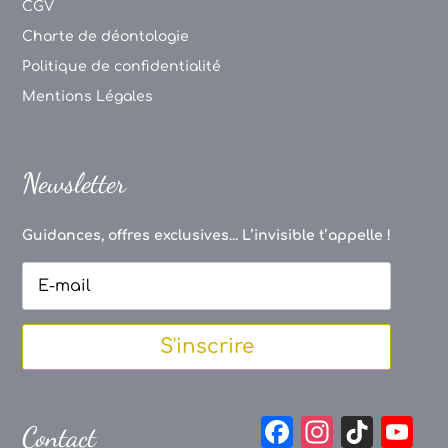
CGV
Charte de déontologie
Politique de confidentialité
Mentions Légales
Newsletter
Guidances, offres exclusives... L’invisible t’appelle !
S'inscrire
F
In
Ti
Y
Contact