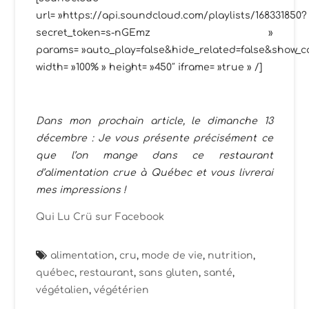
url= »https://api.soundcloud.com/playlists/168331850?
secret_token=s-nGEmz »
params= »auto_play=false&hide_related=false&show_
width= »100% » height= »450″ iframe= »true » /]
Dans mon prochain article, le dimanche 13
décembre : Je vous présente précisément ce
que l’on mange dans ce restaurant
d’alimentation crue à Québec et vous livrerai
mes impressions !
Qui Lu Crü sur Facebook
alimentation
,
cru
,
mode de vie
,
nutrition
,
québec
,
restaurant
,
sans gluten
,
santé
,
végétalien
,
végétérien