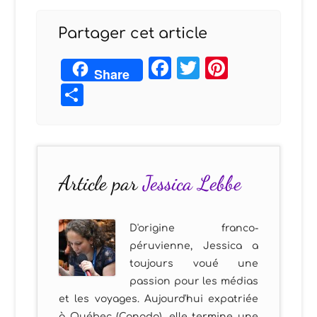
Partager cet article
Facebook
Twitter
Pintere
Share
Partager
Article par
Jessica Lebbe
D'origine franco-
péruvienne, Jessica a
toujours voué une
passion pour les médias
et les voyages. Aujourd'hui expatriée
à Québec (Canada), elle termine une