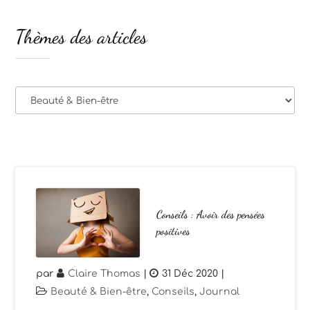
Thèmes des articles
Thèmes
des
articles
Conseils : Avoir des pensées
positives
par
Claire Thomas
|
31 Déc 2020
|
Beauté & Bien-être
,
Conseils
,
Journal