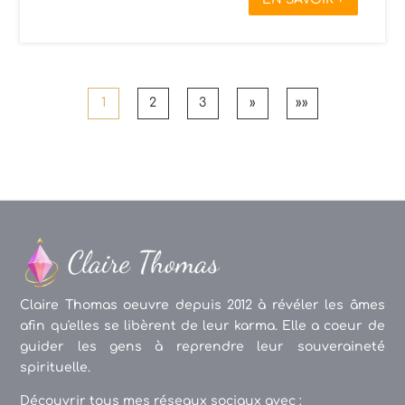
1
2
3
»
»»
Claire Thomas oeuvre depuis 2012 à révéler les âmes
afin qu'elles se libèrent de leur karma. Elle a coeur de
guider les gens à reprendre leur souveraineté
spirituelle.
Découvrir tous mes réseaux sociaux avec :