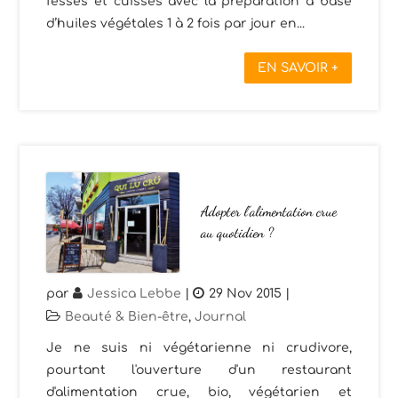
fesses et cuisses avec la préparation à base
d’huiles végétales 1 à 2 fois par jour en...
EN SAVOIR +
Adopter l’alimentation crue
au quotidien ?
par
Jessica Lebbe
|
29 Nov 2015
|
Beauté & Bien-être
,
Journal
Je ne suis ni végétarienne ni crudivore,
pourtant l'ouverture d'un restaurant
d'alimentation crue, bio, végétarien et