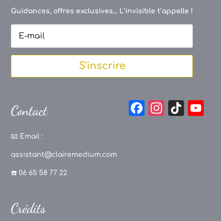
Guidances, offres exclusives... L’invisible t’appelle !
S'inscrire
F
In
Ti
Y
Contact
a
st
k
o
c
a
T
u
📧
Email :
e
g
o
T
assistant@clairemedium.com
b
r
k
u
☎️ 06 65 58 77 22
o
a
b
o
m
e
Crédits
k
C