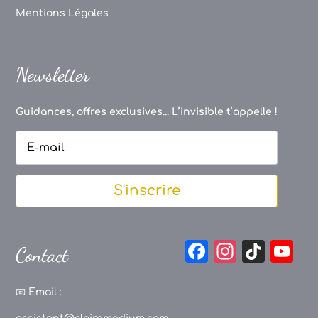
Mentions Légales
Newsletter
Guidances, offres exclusives... L’invisible t’appelle !
S'inscrire
F
In
Ti
Y
Contact
a
st
k
o
c
a
T
u
📧
Email :