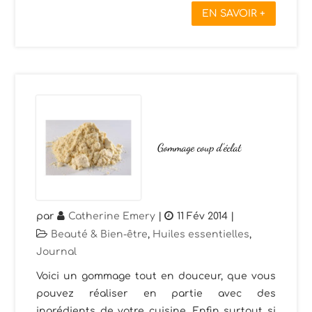
EN SAVOIR +
Gommage coup d’éclat
par
Catherine Emery
|
11 Fév 2014
|
Beauté & Bien-être
,
Huiles essentielles
,
Journal
Voici un gommage tout en douceur, que vous
pouvez réaliser en partie avec des
ingrédients de votre cuisine. Enfin surtout si