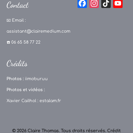
F
In
Ti
Y
Contact
a
st
k
o
c
a
T
u
📧
Email :
e
g
o
T
assistant@clairemedium.com
b
r
k
u
☎️ 06 65 58 77 22
o
a
b
o
m
e
Crédits
k
C
h
Photos :
iimoburuu
a
Photos et vidéos :
n
Xavier Cailhol :
estalam.fr
n
el
© 2026 Claire Thomas. Tous droits réservés.
Crédit