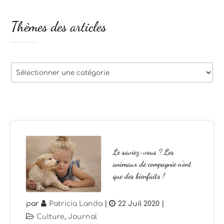
Thèmes des articles
Thèmes
des
articles
Le saviez-vous ? Les
animaux de compagnie n’ont
que des bienfaits !
par
Patricia Landa
|
22 Juil 2020
|
Culture
,
Journal