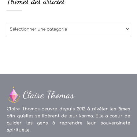
Thèmes des articles
Thèmes
des
articles
Claire Thomas oeuvre depuis 2012 à révéler les âmes
afin qu'elles se libèrent de leur karma. Elle a coeur de
guider les gens à reprendre leur souveraineté
spirituelle.