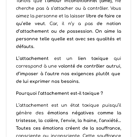
Tandis que
l’amour inconditionnel (âme)
, ne
cherche pas à s’attacher ou à contrôler. Vous
aimez la personne et la laisser
libre de faire ce
qu’elle veut
. Car, il n’y a pas
de notion
d’attachement ou de possession
.
On aime la
personne telle quelle est avec ses qualités et
défauts.
L’attachement
est un
lien toxique
qui
correspond à une
volonté de contrôler autrui
,
d’imposer à l’autre nos exigences plutôt que
de lui exprimer nos besoins.
Pourquoi l’attachement est-il toxique ?
L’attachement est un état toxique puisqu’il
génère des
émotions négatives comme la
tristesse, la colère, l’envie, la haine, l’anxiété…
Toutes ces émotions créent de la souffrance
,
consciente ou inconsciente. Cette souffrance