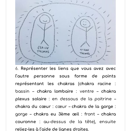
Représenter les liens que vous avez avec
l’autre personne sous forme de points
représentant les chakras
(
chakra racine
:
bassin –
chakra lombaire
: ventre –
chakra
plexus solaire
: en dessous de la poitrine –
chakra du cœur
: cœur –
chakra de la gorge
:
gorge –
chakra eu 3ème
œil
: front –
chakra
couronne
: au-dessus de la tête), ensuite
reliez-les à l’aide de lignes droites
.