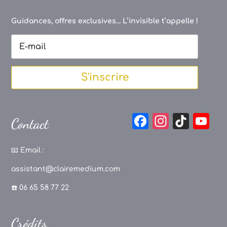
Guidances, offres exclusives... L’invisible t’appelle !
S'inscrire
F
In
Ti
Y
Contact
a
st
k
o
c
a
T
u
📧
Email :
e
g
o
T
assistant@clairemedium.com
b
r
k
u
☎️ 06 65 58 77 22
o
a
b
o
m
e
Crédits