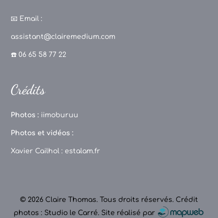
a
st
k
o
c
a
T
u
📧
Email :
e
g
o
T
assistant@clairemedium.com
b
r
k
u
☎️ 06 65 58 77 22
o
a
b
o
m
e
Crédits
k
C
h
Photos :
iimoburuu
a
Photos et vidéos :
n
Xavier Cailhol :
estalam.fr
n
el
© 2026 Claire Thomas. Tous droits réservés.
Crédit
photos : Studio le Carré
.
Site réalisé par