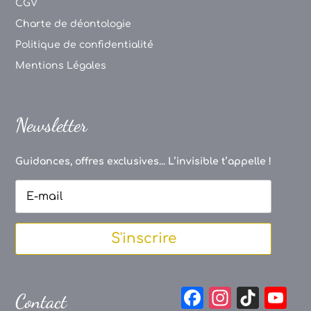
CGV
Charte de déontologie
Politique de confidentialité
Mentions Légales
Newsletter
Guidances, offres exclusives... L’invisible t’appelle !
S'inscrire
F
In
Ti
Y
Contact