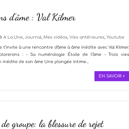
ons d’âme : Val Kilmer
A La Une
,
Journal
,
Mes vidéos
,
Vies antérieures
,
Youtube
’invite à une rencontre d'âme à âme inédite avec Val Kilmer
lorerons : - Sa numérologie Étoile de l’âme - Trois vie
n inédite de son âme Une plongée intime...
EN SAVOIR +
de groupe: la blessure de rejet