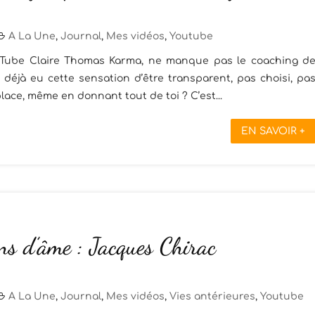
A La Une
,
Journal
,
Mes vidéos
,
Youtube
uTube Claire Thomas Karma, ne manque pas le coaching d
 déjà eu cette sensation d’être transparent, pas choisi, pa
lace, même en donnant tout de toi ? C’est...
EN SAVOIR +
ns d’âme : Jacques Chirac
A La Une
,
Journal
,
Mes vidéos
,
Vies antérieures
,
Youtube