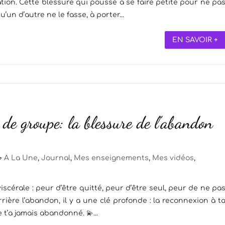
ation. Cette blessure qui pousse à se faire petite pour ne pa
’un d’autre ne le fasse, à porter...
EN SAVOIR +
de groupe: la blessure de l’abandon
A La Une
,
Journal
,
Mes enseignements
,
Mes vidéos
,
scérale : peur d’être quitté, peur d’être seul, peur de ne pa
rière l’abandon, il y a une clé profonde : la reconnexion à t
 t’a jamais abandonné. 💫...