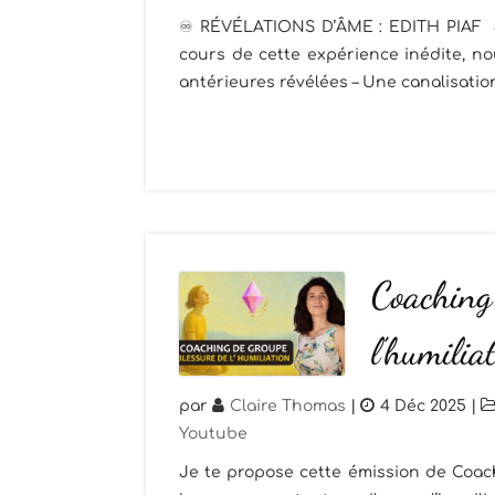
♾️ RÉVÉLATIONS D’ÂME : EDITH PIAF Je
cours de cette expérience inédite, nou
antérieures révélées – Une canalisatio
Coaching 
l’humilia
par
Claire Thomas
|
4 Déc 2025
|
Youtube
Je te propose cette émission de Coac