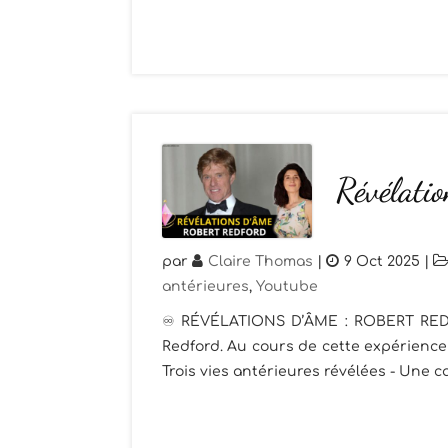
Révélati
par
Claire Thomas
|
9 Oct 2025
|
antérieures
,
Youtube
♾️ RÉVÉLATIONS D’ÂME : ROBERT REDF
Redford. Au cours de cette expérience 
Trois vies antérieures révélées - Une c