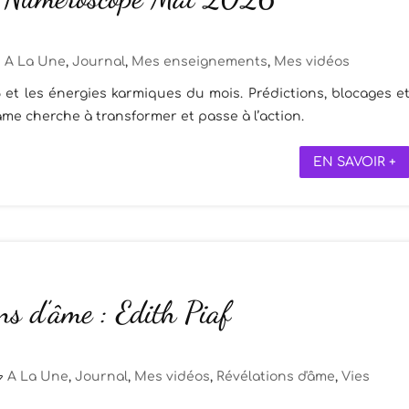
A La Une
,
Journal
,
Mes enseignements
,
Mes vidéos
et les énergies karmiques du mois. Prédictions, blocages e
me cherche à transformer et passe à l’action.
EN SAVOIR +
ns d’âme : Edith Piaf
A La Une
,
Journal
,
Mes vidéos
,
Révélations d'âme
,
Vies