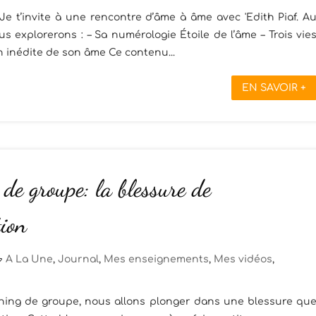
 t’invite à une rencontre d’âme à âme avec 'Edith Piaf. A
s explorerons : – Sa numérologie Étoile de l’âme – Trois vie
n inédite de son âme Ce contenu...
EN SAVOIR +
de groupe: la blessure de
tion
A La Une
,
Journal
,
Mes enseignements
,
Mes vidéos
,
hing de groupe, nous allons plonger dans une blessure qu