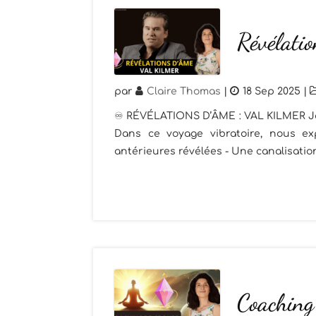
Révélati
par
Claire Thomas
|
18 Sep 2025
|
♾️ RÉVÉLATIONS D’ÂME : VAL KILMER Je t
Dans ce voyage vibratoire, nous exp
antérieures révélées - Une canalisatio
Coaching 