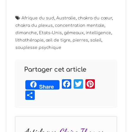
Afrique du sud
,
Australie
,
chakra du cœur
,
chakra du plexus
,
concentration mentale
,
dimanche
,
Etats-Unis
,
gémeaux
,
intelligence
,
lithothérapie
,
œil de tigre
,
pierres
,
soleil
,
souplesse psychique
Partager cet article
Facebook
Twitter
Pintere
Share
Partager
Article par
Claire Thomas