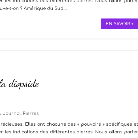
 les indications des différentes pierres. Nous allons parle
rouve-t-on ? Amérique du Sud,...
EN SAVOIR +
 la diopside
Journal
,
Pierres
récieuses. Elles ont chacune des « pouvoirs » spécifiques e
 les indications des différentes pierres. Nous allons parle