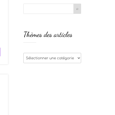
t
Thèmes des articles
r
Thèmes
des
articles