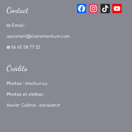
F
In
Ti
Y
Contact
a
st
k
o
c
a
T
u
📧
Email :
e
g
o
T
assistant@clairemedium.com
b
r
k
u
☎️ 06 65 58 77 22
o
a
b
o
m
e
Crédits
k
C
h
Photos :
iimoburuu
a
Photos et vidéos :
n
Xavier Cailhol :
estalam.fr
n
el