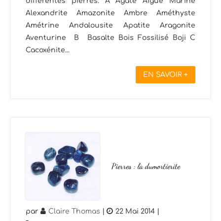
différentes pierres. A Agate Aigue Marine
Alexandrite Amazonite Ambre Améthyste
Amétrine Andalousite Apatite Aragonite
Aventurine B Basalte Bois Fossilisé Boji C
Cacoxénite...
EN SAVOIR +
Pierres : la dumortierite
par
Claire Thomas
|
22 Mai 2014
|