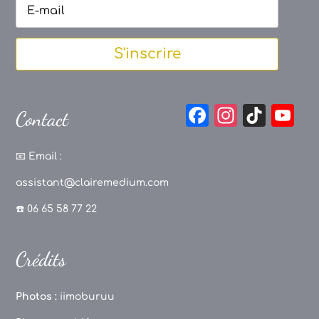
S'inscrire
F
In
Ti
Y
Contact
a
st
k
o
c
a
T
u
📧
Email :
e
g
o
T
assistant@clairemedium.com
b
r
k
u
☎️ 06 65 58 77 22
o
a
b
o
m
e
Crédits
k
C
h
Photos :
iimoburuu