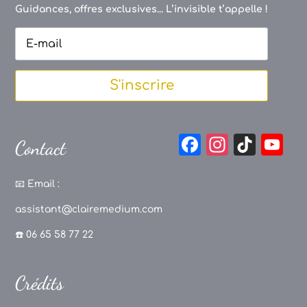
Guidances, offres exclusives... L’invisible t’appelle !
S'inscrire
F
In
Ti
Y
Contact
a
st
k
o
c
a
T
u
📧
Email :
e
g
o
T
assistant@clairemedium.com
b
r
k
u
☎️ 06 65 58 77 22
o
a
b
o
m
e
Crédits
k
C