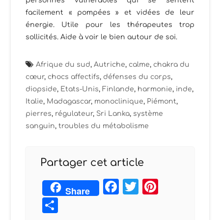
personnes vulnérables qui se sentent
facilement « pompées » et vidées de leur
énergie. Utile pour les thérapeutes trop
sollicités. Aide à voir le bien autour de soi.
Afrique du sud
,
Autriche
,
calme
,
chakra du
cœur
,
chocs affectifs
,
défenses du corps
,
diopside
,
Etats-Unis
,
Finlande
,
harmonie
,
inde
,
Italie
,
Madagascar
,
monoclinique
,
Piémont
,
pierres
,
régulateur
,
Sri Lanka
,
système
sanguin
,
troubles du métabolisme
Partager cet article
Facebook
Twitter
Pintere
Share
Partager