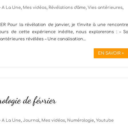
A La Une
,
Mes vidéos
,
Révélations d'âme
,
Vies antérieures
,
Pour la révélation de janvier, je t’invite à une rencontr
ours de cette expérience inédite, nous explorerons : – S
 antérieures révélées – Une canalisation...
EN SAVOIR +
logie de février
A La Une
,
Journal
,
Mes vidéos
,
Numérologie
,
Youtube