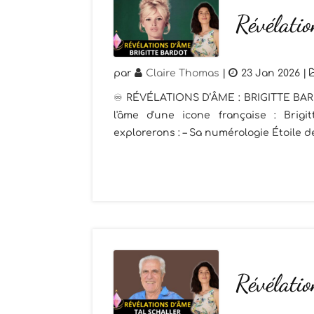
Révélatio
par
Claire Thomas
|
23 Jan 2026
|
♾️ RÉVÉLATIONS D’ÂME : BRIGITTE BARDOT
l'âme d'une icone française : Brig
explorerons : – Sa numérologie Étoile de 
Révélatio