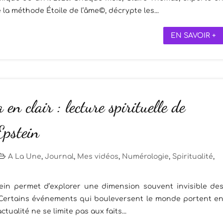
la méthode Étoile de l’âme©, décrypte les...
EN SAVOIR +
en clair : lecture spirituelle de
 Epstein
A La Une
,
Journal
,
Mes vidéos
,
Numérologie
,
Spiritualité
,
pstein permet d’explorer une dimension souvent invisible de
ertains événements qui bouleversent le monde portent e
tualité ne se limite pas aux faits...