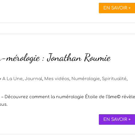
EN SAVOIR +
-mérologie : Jonathan Roumie
A La Une
,
Journal
,
Mes vidéos
,
Numérologie
,
Spiritualité
,
 – Découvrez comment la numérologie Étoile de l’âme© révèl
sus.
EN SAVOIR +