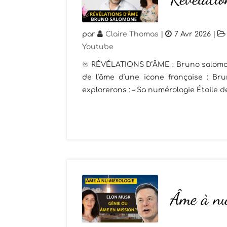
par
Claire Thomas
|
7 Avr 2026
|
Youtube
♾️ RÉVÉLATIONS D’ÂME : Bruno salomone 
de l’âme d’une icone française : Br
explorerons : – Sa numérologie Étoile de 
Âme à nu