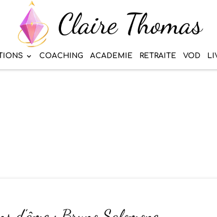
TIONS
COACHING
ACADEMIE
RETRAITE
VOD
LI
ons d’âme : Bruno Salomone