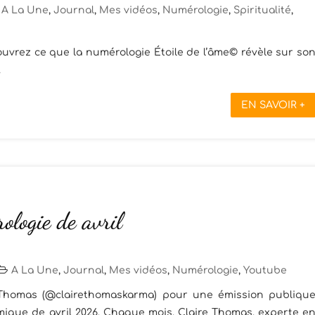
A La Une
,
Journal
,
Mes vidéos
,
Numérologie
,
Spiritualité
,
uvrez ce que la numérologie Étoile de l’âme© révèle sur so
.
EN SAVOIR +
logie de avril
A La Une
,
Journal
,
Mes vidéos
,
Numérologie
,
Youtube
 Thomas (@clairethomaskarma) pour une émission publiqu
mique de avril 2026. Chaque mois, Claire Thomas, experte e