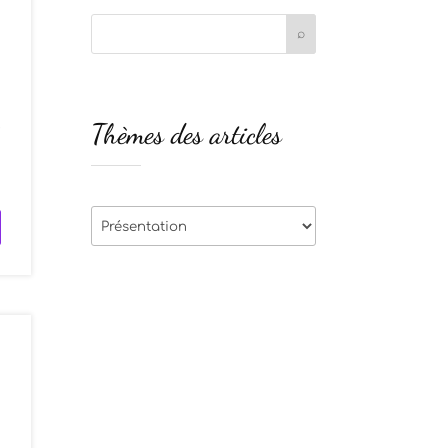
Thèmes des articles
e
s
Thèmes
des
articles