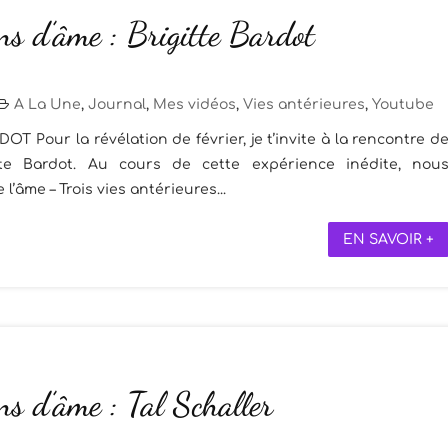
ns d’âme : Brigitte Bardot
A La Une
,
Journal
,
Mes vidéos
,
Vies antérieures
,
Youtube
 Pour la révélation de février, je t’invite à la rencontre d
itte Bardot. Au cours de cette expérience inédite, nou
l’âme – Trois vies antérieures...
EN SAVOIR +
ns d’âme : Tal Schaller