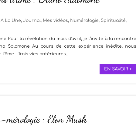
A La Une
,
Journal
,
Mes vidéos
,
Numérologie
,
Spiritualité
,
Pour la révélation du mois d'avril, je t’invite à la rencontr
uno Salomone Au cours de cette expérience inédite, nou
l’âme – Trois vies antérieures...
EN SAVOIR +
-mérologie : Elon Musk