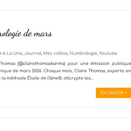
ologie de mars
A La Une
,
Journal
,
Mes vidéos
,
Numérologie
,
Youtube
 Thomas (@clairethomaskarma) pour une émission publiqu
rmique de mars 2026. Chaque mois, Claire Thomas, experte e
la méthode Étoile de l’âme©, décrypte les...
EN SAVOIR +