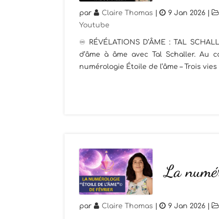
par
Claire Thomas
|
9 Jan 2026
|
Youtube
♾️ RÉVÉLATIONS D’ÂME : TAL SCHALLER 
d’âme à âme avec Tal Schaller. Au c
numérologie Étoile de l’âme – Trois vies
La numéro
par
Claire Thomas
|
9 Jan 2026
|