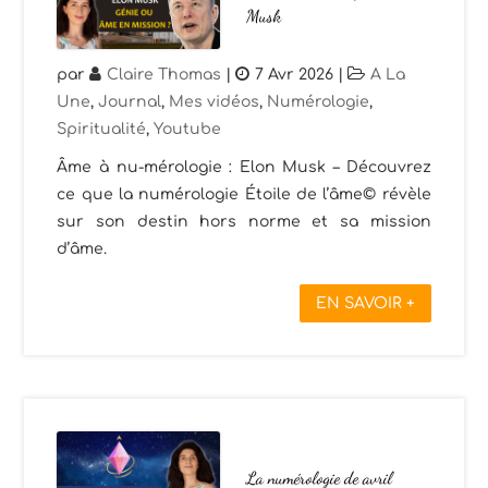
Musk
par
Claire Thomas
|
7 Avr 2026
|
A La
Une
,
Journal
,
Mes vidéos
,
Numérologie
,
Spiritualité
,
Youtube
Âme à nu-mérologie : Elon Musk – Découvrez
ce que la numérologie Étoile de l’âme© révèle
sur son destin hors norme et sa mission
d’âme.
EN SAVOIR +
La numérologie de avril