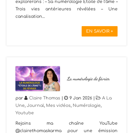
explorerons : – Sa numérologie Étoile de l’âme –
Trois vies antérieures révélées – Une
canalisation...
EN SAVOIR +
La numérologie de février
par
Claire Thomas
|
9 Jan 2026
|
A La
Une
,
Journal
,
Mes vidéos
,
Numérologie
,
Youtube
Rejoins ma chaîne YouTube
@clairethomaskarma pour une émission