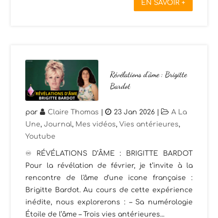
EN SAVOIR +
Révélations d’âme : Brigitte
Bardot
par
Claire Thomas
|
23 Jan 2026
|
A La
Une
,
Journal
,
Mes vidéos
,
Vies antérieures
,
Youtube
♾️ RÉVÉLATIONS D’ÂME : BRIGITTE BARDOT
Pour la révélation de février, je t’invite à la
rencontre de l'âme d'une icone française :
Brigitte Bardot. Au cours de cette expérience
inédite, nous explorerons : – Sa numérologie
Étoile de l’âme – Trois vies antérieures...