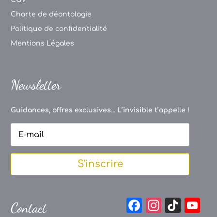
Charte de déontologie
Politique de confidentialité
Mentions Légales
Newsletter
Guidances, offres exclusives... L’invisible t’appelle !
S'inscrire
F
In
Ti
Y
Contact