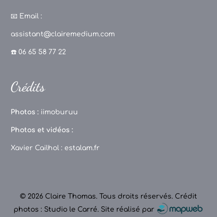
a
st
k
o
c
a
T
u
📧
Email :
e
g
o
T
assistant@clairemedium.com
b
r
k
u
☎️ 06 65 58 77 22
o
a
b
o
m
e
Crédits
k
C
h
Photos :
iimoburuu
a
Photos et vidéos :
n
Xavier Cailhol :
estalam.fr
n
el
© 2026 Claire Thomas. Tous droits réservés.
Crédit
photos : Studio le Carré
.
Site réalisé par