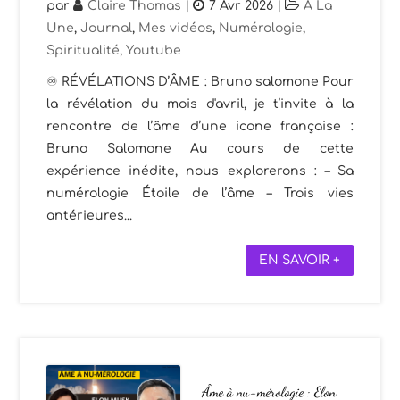
par
Claire Thomas
|
7 Avr 2026
|
A La
Une
,
Journal
,
Mes vidéos
,
Numérologie
,
Spiritualité
,
Youtube
♾️ RÉVÉLATIONS D’ÂME : Bruno salomone Pour
la révélation du mois d'avril, je t’invite à la
rencontre de l’âme d’une icone française :
Bruno Salomone Au cours de cette
expérience inédite, nous explorerons : – Sa
numérologie Étoile de l’âme – Trois vies
antérieures...
EN SAVOIR +
Âme à nu-mérologie : Elon