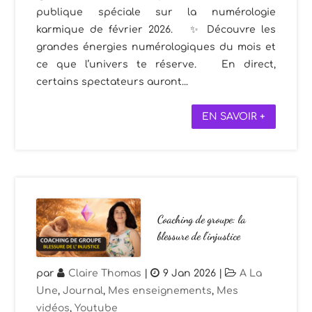
publique spéciale sur la numérologie
karmique de février 2026. ✨ Découvre les
grandes énergies numérologiques du mois et
ce que l’univers te réserve. En direct,
certains spectateurs auront...
EN SAVOIR +
Coaching de groupe: la
blessure de l’injustice
par
Claire Thomas
|
9 Jan 2026
|
A La
Une
,
Journal
,
Mes enseignements
,
Mes
vidéos
,
Youtube