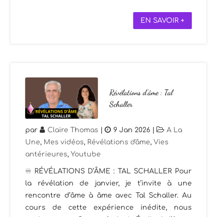
EN SAVOIR +
Révélations d’âme : Tal
Schaller
par
Claire Thomas
|
9 Jan 2026
|
A La
Une
,
Mes vidéos
,
Révélations d'âme
,
Vies
antérieures
,
Youtube
♾️ RÉVÉLATIONS D’ÂME : TAL SCHALLER Pour
la révélation de janvier, je t’invite à une
rencontre d’âme à âme avec Tal Schaller. Au
cours de cette expérience inédite, nous