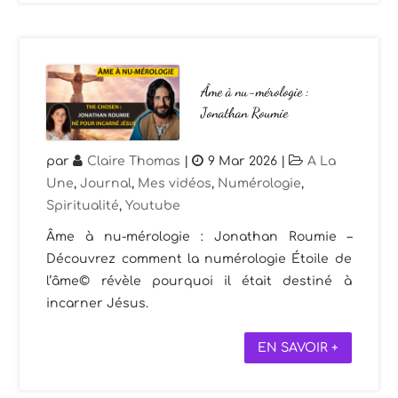
Âme à nu-mérologie :
Jonathan Roumie
par
Claire Thomas
|
9 Mar 2026
|
A La
Une
,
Journal
,
Mes vidéos
,
Numérologie
,
Spiritualité
,
Youtube
Âme à nu-mérologie : Jonathan Roumie –
Découvrez comment la numérologie Étoile de
l’âme© révèle pourquoi il était destiné à
incarner Jésus.
EN SAVOIR +