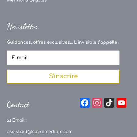
Mentions Légales
Newsletter
Guidances, offres exclusives... L’invisible t’appelle !
S'inscrire
F
In
Ti
Y
Contact
a
st
k
o
c
a
T
u
📧
Email :
e
g
o
T
assistant@clairemedium.com