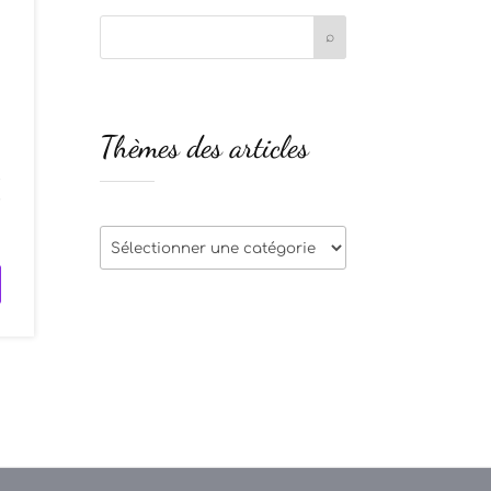
Thèmes des articles
t
r
Thèmes
des
articles