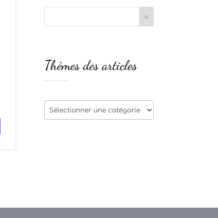
Thèmes des articles
t
r
Thèmes
des
articles