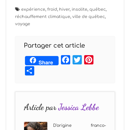
expérience
,
froid
,
hiver
,
insolite
,
québec
,
réchauffement climatique
,
ville de québec
,
voyage
Partager cet article
Facebook
Twitter
Pintere
Share
Partager
Article par
Jessica Lebbe
D'origine franco-