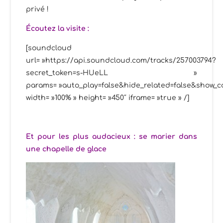
privé !
Écoutez la visite :
[soundcloud
url= »https://api.soundcloud.com/tracks/257003794?
secret_token=s-HUeLL »
params= »auto_play=false&hide_related=false&show_
width= »100% » height= »450″ iframe= »true » /]
Et pour les plus audacieux : se marier dans
une chapelle de glace