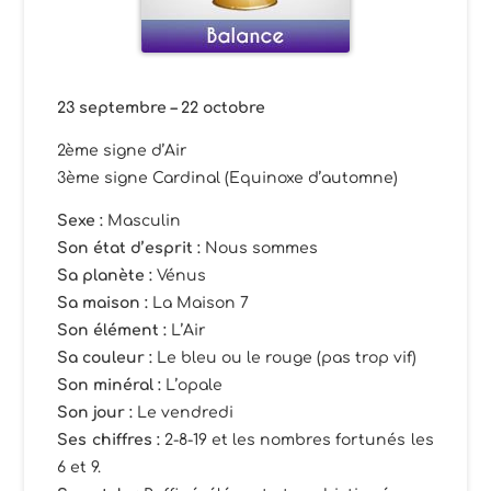
23 septembre – 22 octobre
2ème signe d’Air
3ème signe Cardinal (Equinoxe d’automne)
Sexe :
Masculin
Son état
d’esprit
:
Nous sommes
Sa planète
:
Vénus
Sa maison
:
La Maison 7
Son élément
:
L’Air
Sa couleur :
Le bleu ou le rouge (pas trop vif)
Son minéral
:
L’opale
Son jour
:
Le vendredi
Ses chiffres :
2-8-19 et les nombres fortunés les
6 et 9.