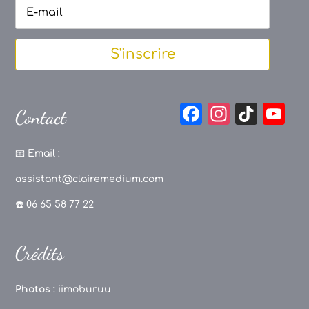
S'inscrire
F
In
Ti
Y
Contact
a
st
k
o
c
a
T
u
📧
Email :
e
g
o
T
assistant@clairemedium.com
b
r
k
u
☎️ 06 65 58 77 22
o
a
b
o
m
e
Crédits
k
C
h
Photos :
iimoburuu