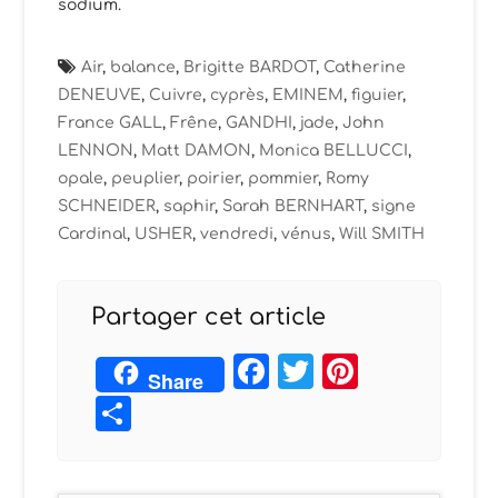
sodium.
Air
,
balance
,
Brigitte BARDOT
,
Catherine
DENEUVE
,
Cuivre
,
cyprès
,
EMINEM
,
figuier
,
France GALL
,
Frêne
,
GANDHI
,
jade
,
John
LENNON
,
Matt DAMON
,
Monica BELLUCCI
,
opale
,
peuplier
,
poirier
,
pommier
,
Romy
SCHNEIDER
,
saphir
,
Sarah BERNHART
,
signe
Cardinal
,
USHER
,
vendredi
,
vénus
,
Will SMITH
Partager cet article
Facebook
Twitter
Pintere
Share
Partager