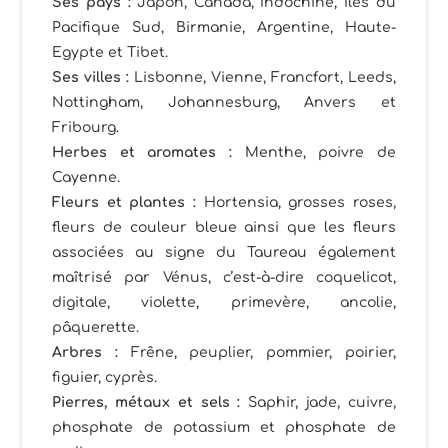
Ses pays
:
Japon, Canada, Indochine, Iles du
Pacifique Sud, Birmanie, Argentine, Haute-
Egypte et Tibet.
Ses villes
:
Lisbonne, Vienne, Francfort, Leeds,
Nottingham, Johannesburg, Anvers et
Fribourg.
Herbes et aromates :
Menthe, poivre de
Cayenne.
Fleurs et plantes :
Hortensia, grosses roses,
fleurs de couleur bleue ainsi que les fleurs
associées au signe du Taureau également
maîtrisé par Vénus, c’est-à-dire coquelicot,
digitale, violette, primevère, ancolie,
pâquerette.
Arbres
:
Frêne, peuplier, pommier, poirier,
figuier, cyprès.
Pierres, métaux et sels :
Saphir, jade, cuivre,
phosphate de potassium et phosphate de