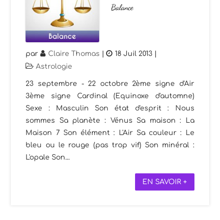
Balance
par
Claire Thomas
|
18 Juil 2013
|
Astrologie
23 septembre - 22 octobre 2ème signe d'Air
3ème signe Cardinal (Equinoxe d'automne)
Sexe : Masculin Son état d'esprit : Nous
sommes Sa planète : Vénus Sa maison : La
Maison 7 Son élément : L'Air Sa couleur : Le
bleu ou le rouge (pas trop vif) Son minéral :
L'opale Son...
EN SAVOIR +