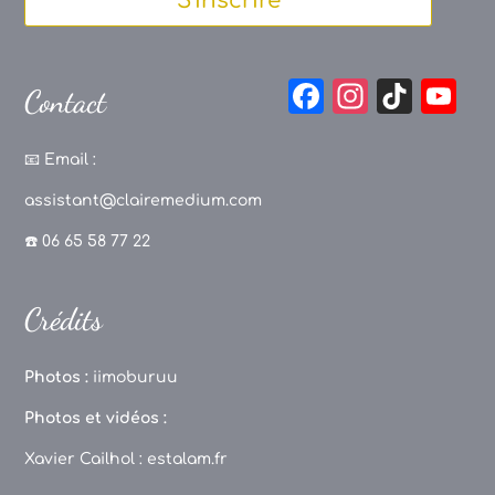
S'inscrire
F
In
Ti
Y
Contact
a
st
k
o
c
a
T
u
📧
Email :
e
g
o
T
assistant@clairemedium.com
b
r
k
u
☎️ 06 65 58 77 22
o
a
b
o
m
e
Crédits
k
C
h
Photos :
iimoburuu
a
Photos et vidéos :
n
Xavier Cailhol :
estalam.fr
n