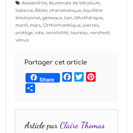
Alexandrite
,
Aluminate de béryllium
,
balance
,
Bélier
,
charismatique
,
équilibre
émotionnel
,
gémeaux
,
lion
,
lithothérapie
,
mardi
,
mars
,
Orthorhombique
,
pierres
,
protège
,
rate
,
sensibilité
,
taureau
,
vendredi
,
vénus
Partager cet article
Facebook
Twitter
Pintere
Share
Partager
Article par
Claire Thomas