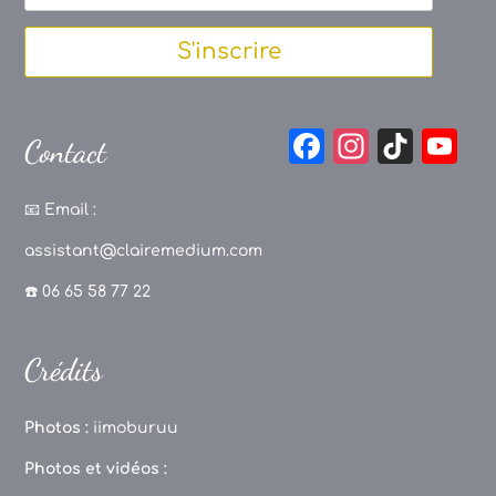
S'inscrire
F
In
Ti
Y
Contact
a
st
k
o
c
a
T
u
📧
Email :
e
g
o
T
assistant@clairemedium.com
b
r
k
u
☎️ 06 65 58 77 22
o
a
b
o
m
e
Crédits
k
C
h
Photos :
iimoburuu
a
Photos et vidéos :