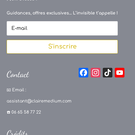
Guidances, offres exclusives... L’invisible t’appelle !
S'inscrire
F
In
Ti
Y
Contact
a
st
k
o
c
a
T
u
📧
Email :
e
g
o
T
assistant@clairemedium.com
b
r
k
u
☎️ 06 65 58 77 22
o
a
b
o
m
e
Crédits