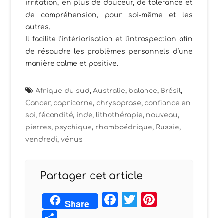
irritation, en plus de douceur, de tolérance et
de compréhension, pour soi-même et les
autres.
Il facilite l’intériorisation et l’introspection afin
de résoudre les problèmes personnels d’une
manière calme et positive.
Afrique du sud
,
Australie
,
balance
,
Brésil
,
Cancer
,
capricorne
,
chrysoprase
,
confiance en
soi
,
fécondité
,
inde
,
lithothérapie
,
nouveau
,
pierres
,
psychique
,
rhomboédrique
,
Russie
,
vendredi
,
vénus
Partager cet article
Facebook
Twitter
Pintere
Share
Partager