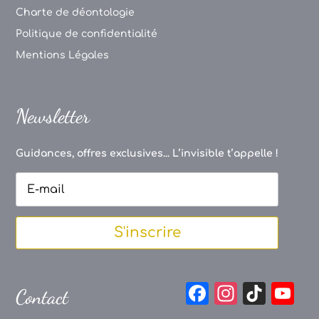
Charte de déontologie
Politique de confidentialité
Mentions Légales
Newsletter
Guidances, offres exclusives... L’invisible t’appelle !
S'inscrire
F
In
Ti
Y
Contact
a
st
k
o