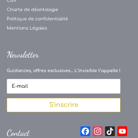
CGV
Charte de déontologie
Politique de confidentialité
Mentions Légales
Newsletter
Guidances, offres exclusives... L’invisible t’appelle !
S'inscrire
F
In
Ti
Y
Contact