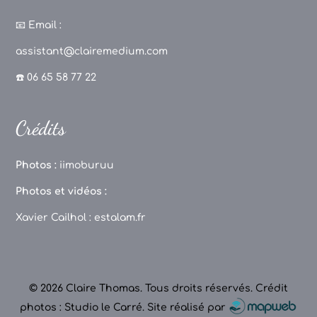
a
st
k
o
c
a
T
u
📧
Email :
e
g
o
T
assistant@clairemedium.com
b
r
k
u
☎️ 06 65 58 77 22
o
a
b
o
m
e
Crédits
k
C
h
Photos :
iimoburuu
a
Photos et vidéos :
n
Xavier Cailhol :
estalam.fr
n
el
© 2026 Claire Thomas. Tous droits réservés.
Crédit
photos : Studio le Carré
.
Site réalisé par