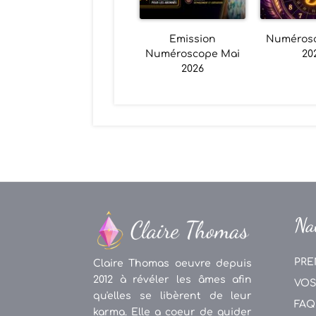
Emission
Numéros
Numéroscope Mai
20
2026
Na
PRE
Claire Thomas oeuvre depuis
2012 à révéler les âmes afin
VOS
qu'elles se libèrent de leur
FAQ
karma. Elle a coeur de guider