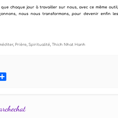
 que chaque jour à travailler sur nous, avec ce même outil
onnons, nous nous transformons, pour devenir enfin le
méditer
,
Prière
,
Spiritualité
,
Thich Nhat Hanh
book
tter
Pinterest
Partager
archechat