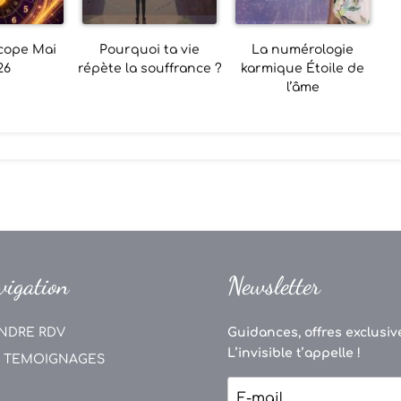
cope Mai
Pourquoi ta vie
La numérologie
26
répète la souffrance ?
karmique Étoile de
l’âme
vigation
Newsletter
NDRE RDV
Guidances, offres exclusive
L’invisible t’appelle !
 TEMOIGNAGES