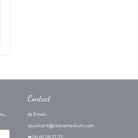
Contact
s...
📧
Email :
assistant@clairemedium.com
☎️ 06 65 58 77 22