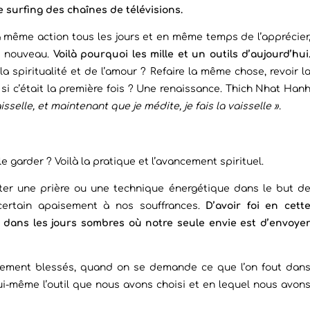
le surfing des chaînes de télévisions.
 la même action tous les jours et en même temps de l’apprécier
e nouveau.
Voilà pourquoi les mille et un outils d’aujourd’hui
 spiritualité et de l’amour ? Refaire la même chose, revoir l
 c’était la première fois ?
Une renaissance. Thich Nhat Han
isselle, et maintenant que je médite, je fais la vaisselle ».
arder ? Voilà la pratique et l’avancement spirituel.
éter une prière ou une technique énergétique dans le but d
 certain apaisement à nos souffrances.
D’avoir foi en cett
e dans les jours sombres où notre seule envie est d’envoye
blement blessés, quand on se demande ce que l’on fout dan
 lui-même l’outil que nous avons choisi et en lequel nous avon