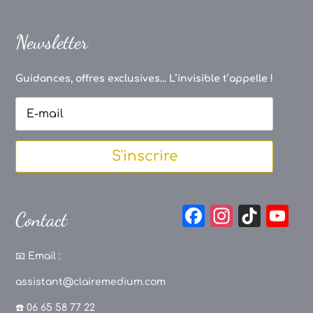
Newsletter
Guidances, offres exclusives... L’invisible t’appelle !
S'inscrire
F
In
Ti
Y
Contact
a
st
k
o
c
a
T
u
📧
Email :
e
g
o
T
assistant@clairemedium.com
b
r
k
u
☎️ 06 65 58 77 22