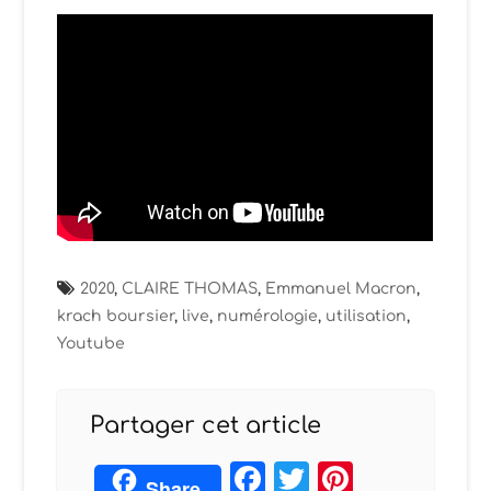
2020
,
CLAIRE THOMAS
,
Emmanuel Macron
,
krach boursier
,
live
,
numérologie
,
utilisation
,
Youtube
Partager cet article
Facebook
Twitter
Pintere
Share