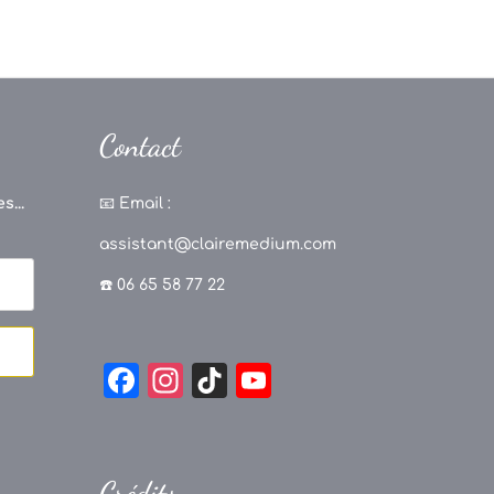
Contact
s...
📧
Email :
assistant@clairemedium.com
☎️ 06 65 58 77 22
F
In
Ti
Y
a
st
k
o
c
a
T
u
e
g
o
T
Crédits