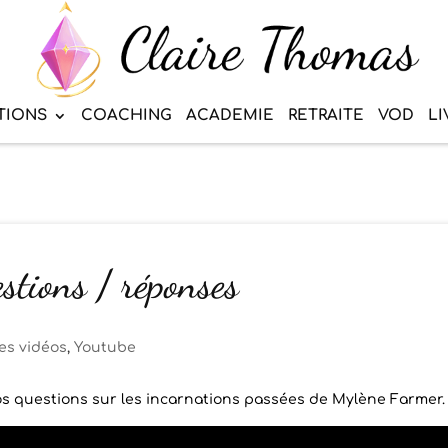
TIONS
COACHING
ACADEMIE
RETRAITE
VOD
LI
stions / réponses
es vidéos
,
Youtube
 vos questions sur les incarnations passées de Mylène Farmer.