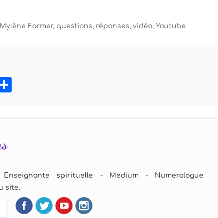
Mylène Farmer
,
questions
,
réponses
,
vidéo
,
Youtube
book
tter
Pinterest
Partager
as
 Enseignante spirituelle - Medium - Numerologue
 site.