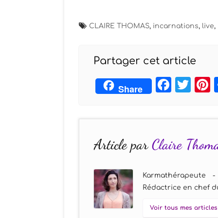
CLAIRE THOMAS
,
incarnations
,
live
,
Partager cet article
Face
Twi
Share
Article par
Claire Thom
Karmathérapeute -
Rédactrice en chef du
Voir tous mes articles