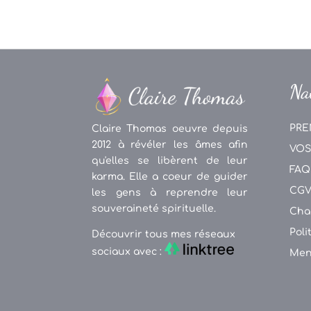
Na
PRE
Claire Thomas oeuvre depuis
2012 à révéler les âmes afin
VOS
qu'elles se libèrent de leur
FAQ
karma. Elle a coeur de guider
CG
les gens à reprendre leur
souveraineté spirituelle.
Cha
Poli
Découvrir tous mes réseaux
sociaux avec :
Men