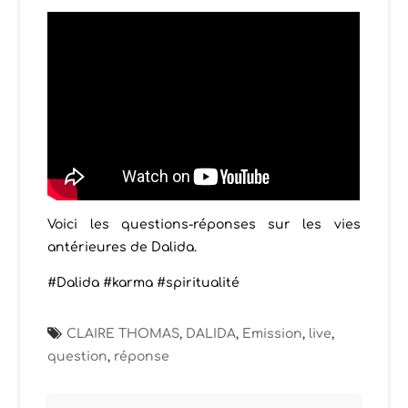
Voici les questions-réponses sur les vies
antérieures de Dalida.
#Dalida #karma #spiritualité
CLAIRE THOMAS
,
DALIDA
,
Emission
,
live
,
question
,
réponse