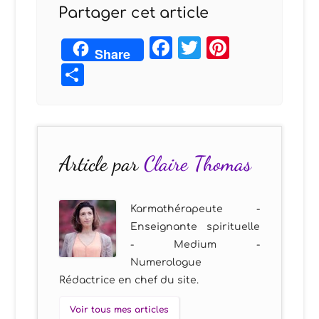
Partager cet article
Facebook
Twitter
Pintere
Share
Partager
Article par
Claire Thomas
Karmathérapeute -
Enseignante spirituelle
- Medium -
Numerologue
Rédactrice en chef du site.
Voir tous mes articles