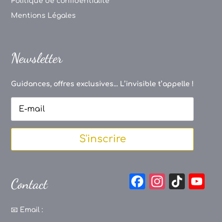
Politique de confidentialité
Mentions Légales
Newsletter
Guidances, offres exclusives... L’invisible t’appelle !
S'inscrire
F
In
Ti
Y
Contact
a
st
k
o
c
a
T
u
📧
Email :