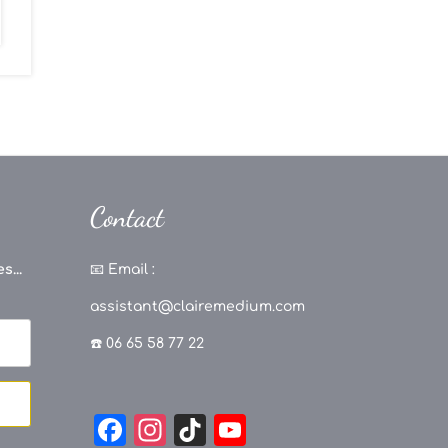
Contact
s...
📧
Email :
assistant@clairemedium.com
☎️ 06 65 58 77 22
F
In
Ti
Y