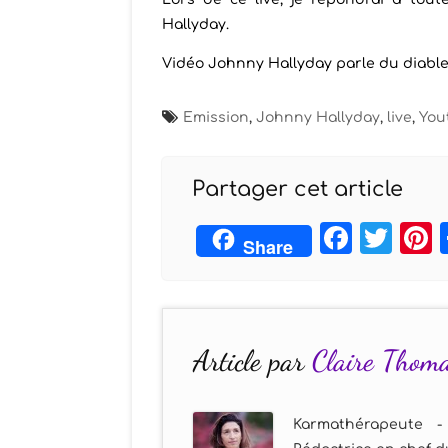
Hallyday.
Vidéo Johnny Hallyday parle du diable
Emission
,
Johnny Hallyday
,
live
,
You
Partager cet article
Face
Twi
Share
Article par
Claire Thom
Karmathérapeute -