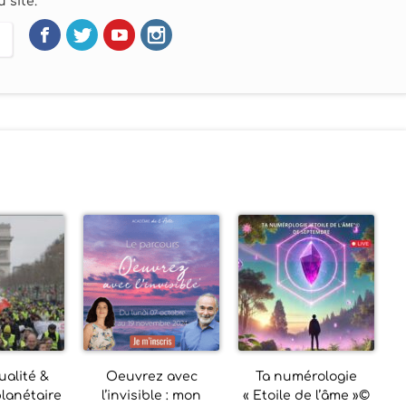
 site.
alité &
Oeuvrez avec
Ta numérologie
planétaire
l’invisible : mon
« Etoile de l’âme »©