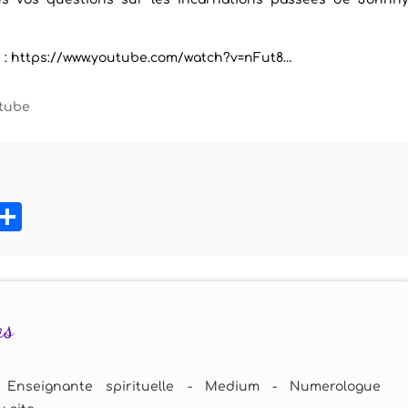
 :
https://www.youtube.com/watch?v=nFut8…
tube
book
tter
Pinterest
Partager
as
 Enseignante spirituelle - Medium - Numerologue