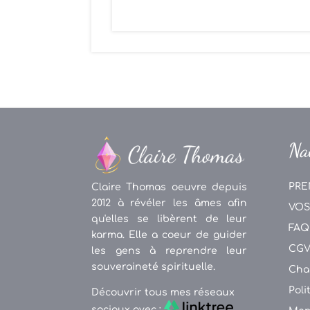
Na
PRE
Claire Thomas oeuvre depuis
2012 à révéler les âmes afin
VOS
qu'elles se libèrent de leur
FAQ
karma. Elle a coeur de guider
CG
les gens à reprendre leur
souveraineté spirituelle.
Cha
Poli
Découvrir tous mes réseaux
sociaux avec :