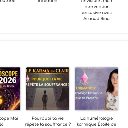
Youtube
intention
l’invisible : mon
intervention
exclusive avec
Arnaud Riou
cope Mai
Pourquoi ta vie
La numérologie
26
répète la souffrance ?
karmique Étoile de