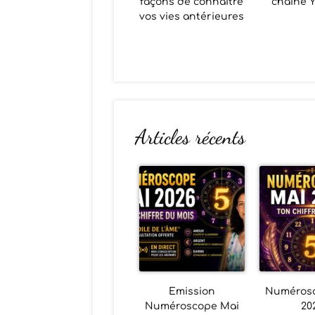
façons de connaître
chaîne 
vos vies antérieures
Articles récents
Emission
Numéros
Numéroscope Mai
20