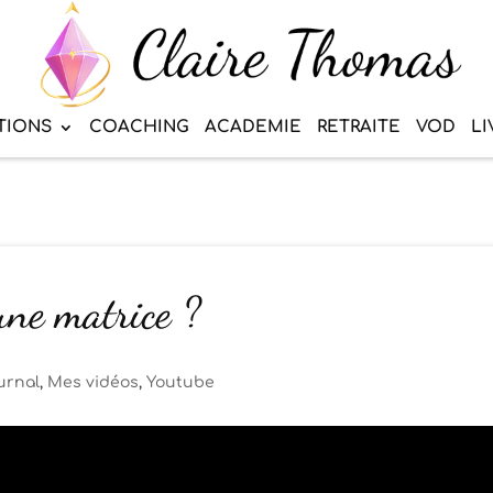
TIONS
COACHING
ACADEMIE
RETRAITE
VOD
LI
ne matrice ?
urnal
,
Mes vidéos
,
Youtube