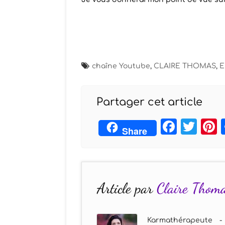
chaîne Youtube
,
CLAIRE THOMAS
,
E
Partager cet article
Face
Twi
Share
Article par
Claire Thom
Karmathérapeute -