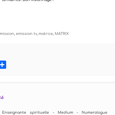
mission
,
emission tv
,
matrice
,
MATRIX
book
tter
Pinterest
Partager
as
 Enseignante spirituelle - Medium - Numerologue