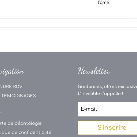
l’âme
vigation
Newsletter
NDRE RDV
Guidances, offres exclusive
L’invisible t’appelle !
 TEMOIGNAGES
V
rte de déontologie
S'inscrire
tique de confidentialité