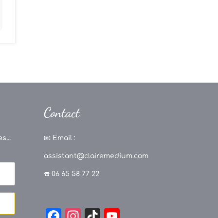
Contact
s...
📧
Email :
assistant@clairemedium.com
☎️ 06 65 58 77 22
F
In
Ti
Y