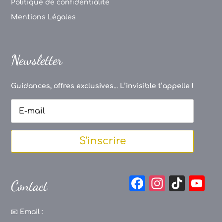
Politique de confidentialité
Mentions Légales
Newsletter
Guidances, offres exclusives... L’invisible t’appelle !
S'inscrire
F
In
Ti
Y
Contact
a
st
k
o
c
a
T
u
📧
Email :