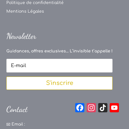
Politique de confidentialité
Mentions Légales
Newsletter
Guidances, offres exclusives... L’invisible t’appelle !
S'inscrire
F
In
Ti
Y
Contact
a
st
k
o
c
a
T
u
📧
Email :