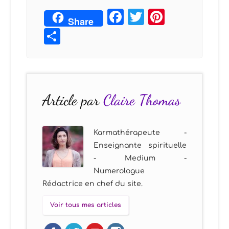
Facebook
Twitter
Pintere
Share
Partager
Article par
Claire Thomas
Karmathérapeute -
Enseignante spirituelle
- Medium -
Numerologue
Rédactrice en chef du site.
Voir tous mes articles