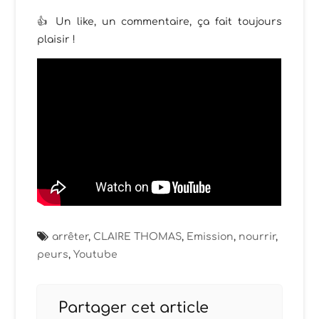
👍 Un like, un commentaire, ça fait toujours
plaisir !
arrêter
,
CLAIRE THOMAS
,
Emission
,
nourrir
,
peurs
,
Youtube
Partager cet article