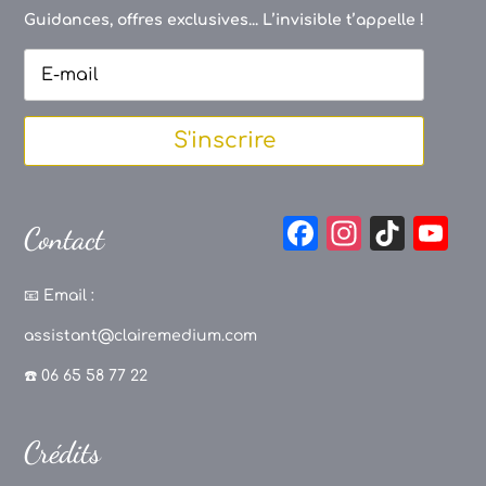
Guidances, offres exclusives... L’invisible t’appelle !
S'inscrire
F
In
Ti
Y
Contact
a
st
k
o
c
a
T
u
📧
Email :
e
g
o
T
assistant@clairemedium.com
b
r
k
u
☎️ 06 65 58 77 22
o
a
b
o
m
e
Crédits
k
C