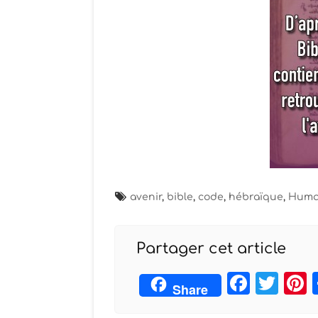
avenir
,
bible
,
code
,
hébraïque
,
Huma
Partager cet article
Face
Twi
Share