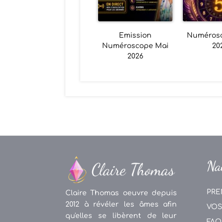
Emission
Numéros
Numéroscope Mai
20
2026
Na
PRE
Claire Thomas oeuvre depuis
2012 à révéler les âmes afin
VOS
qu'elles se libèrent de leur
FAQ