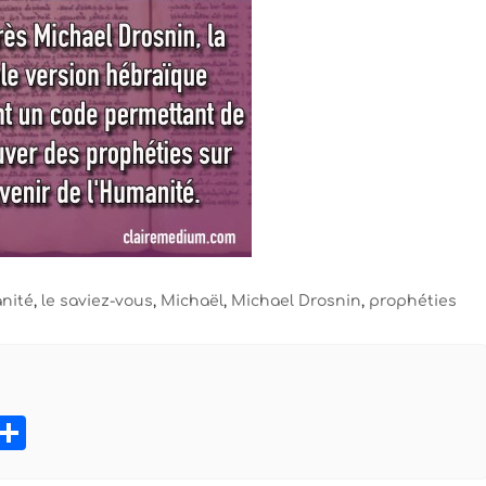
nité
,
le saviez-vous
,
Michaël
,
Michael Drosnin
,
prophéties
book
tter
Pinterest
Partager