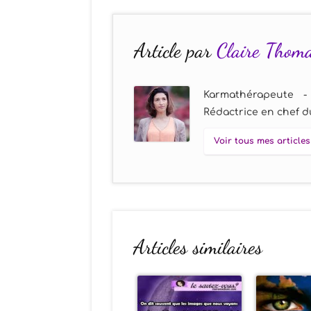
Article par
Claire Thom
Karmathérapeute -
Rédactrice en chef du
Voir tous mes articles
Articles similaires