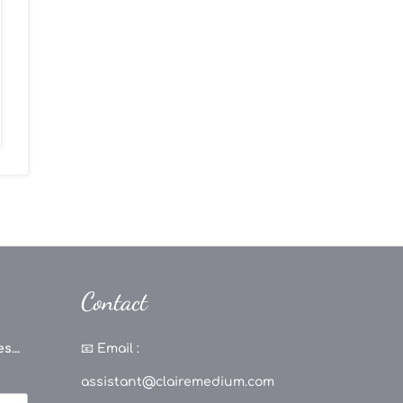
Contact
s...
📧
Email :
assistant@clairemedium.com