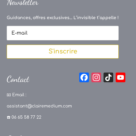
Newsletter
Guidances, offres exclusives... L’invisible t’appelle !
S'inscrire
F
In
Ti
Y
Contact
a
st
k
o
c
a
T
u
📧
Email :
e
g
o
T
assistant@clairemedium.com
b
r
k
u
☎️ 06 65 58 77 22
o
a
b
o
m
e