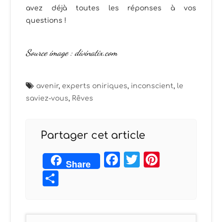
avez déjà toutes les réponses à vos
questions !
Source image : divinatix.com
avenir
,
experts oniriques
,
inconscient
,
le
saviez-vous
,
Rêves
Partager cet article
Facebook
Twitter
Pintere
Share
Partager