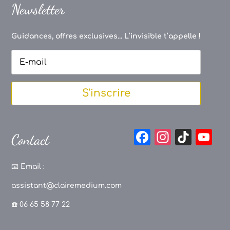
Newsletter
Guidances, offres exclusives... L’invisible t’appelle !
S'inscrire
F
In
Ti
Y
Contact
a
st
k
o
c
a
T
u
📧
Email :
e
g
o
T
assistant@clairemedium.com
b
r
k
u
☎️ 06 65 58 77 22
o
a
b