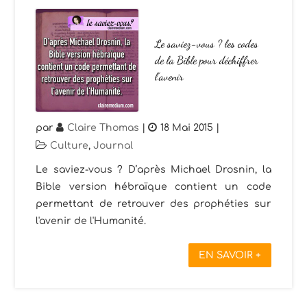
Le saviez-vous ? les codes
de la Bible pour déchiffrer
l’avenir
par
Claire Thomas
|
18 Mai 2015
|
Culture
,
Journal
Le saviez-vous ? D’après Michael Drosnin, la
Bible version hébraïque contient un code
permettant de retrouver des prophéties sur
l'avenir de l'Humanité.
EN SAVOIR +