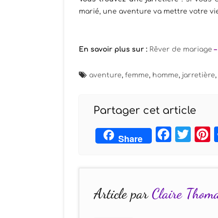
marié, une aventure va mettre votre vi
En savoir plus sur :
Rêver de mariage
aventure
,
femme
,
homme
,
jarretière
Partager cet article
Face
Twi
Share
Article par
Claire Thom