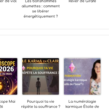
er de viol
Les bonshommes
Rêver de Girafe
allumettes : comment
se libérer
énergétiquement ?
cope Mai
Pourquoi ta vie
La numérologie
26
répète la souffrance ?
karmique Étoile de