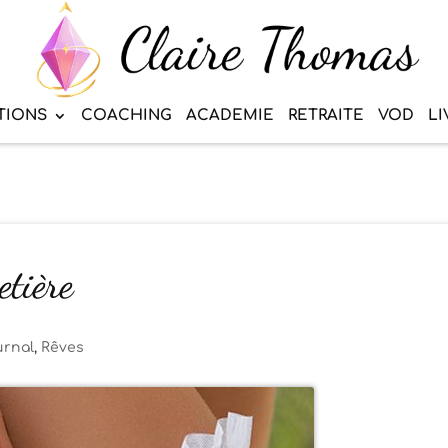
TIONS
COACHING
ACADEMIE
RETRAITE
VOD
LI
etière
urnal
,
Rêves