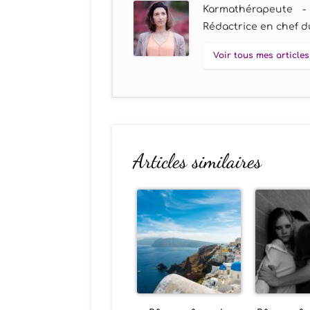
Karmathérapeute -
Rédactrice en chef du
Voir tous mes articles
Articles similaires