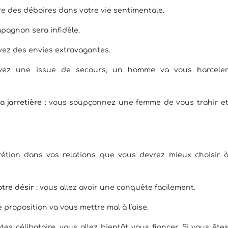
vre des déboires dans votre vie sentimentale.
mpagnon sera infidèle.
vez des envies extravagantes.
yez une issue de secours, un homme va vous harcele
 jarretière
: vous soupçonnez une femme de vous trahir e
rétion dans vos relations que vous devrez mieux choisir 
otre désir
: vous allez avoir une conquête facilement.
 proposition va vous mettre mal à l’aise.
tes célibataire, vous allez bientôt vous fiancer. Si vous ête