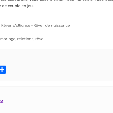
e de couple en jeu.
–
Rêver d’alliance
–
Rêver de naissance
,
mariage
,
relations
,
rêve
book
tter
Pinterest
Partager
as