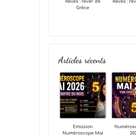
Rêves : rêver de
Rêves : rêv
Grèce
Articles récents
Emission
Numéros
Numéroscope Mai
20