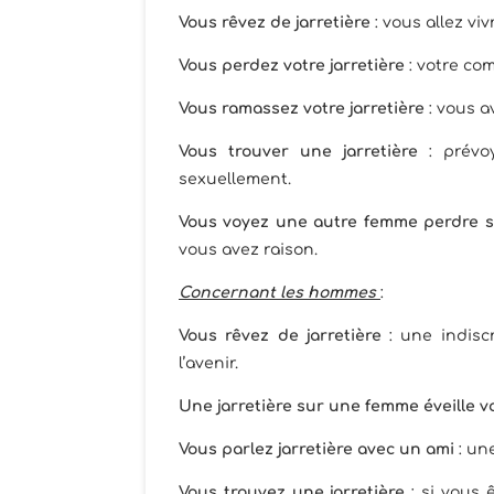
Vous rêvez de jarretière
: vous allez vi
Vous perdez votre jarretière
: votre co
Vous ramassez votre jarretière
: vous a
Vous trouver une jarretière
: prévo
sexuellement.
Vous voyez une autre femme perdre sa
vous avez raison.
Concernant les hommes
:
Vous rêvez de jarretière
: une indisc
l’avenir.
Une jarretière sur une femme éveille v
Vous parlez jarretière avec un ami
: une
Vous trouvez une jarretière
: si vous ê