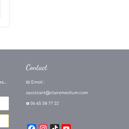
Contact
s...
📧
Email :
assistant@clairemedium.com
☎️ 06 65 58 77 22
F
In
Ti
Y