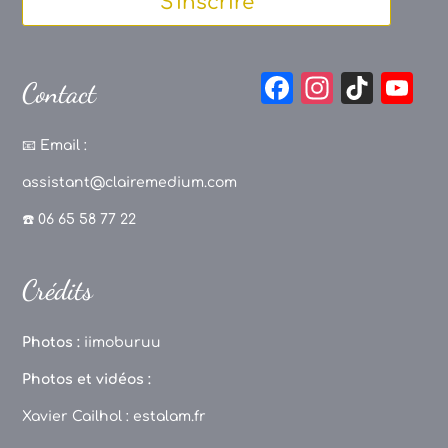
S'inscrire
F
In
Ti
Y
Contact
a
st
k
o
c
a
T
u
📧
Email :
e
g
o
T
assistant@clairemedium.com
b
r
k
u
☎️ 06 65 58 77 22
o
a
b
o
m
e
Crédits
k
C
h
Photos :
iimoburuu
a
Photos et vidéos :
n
Xavier Cailhol :
estalam.fr
n