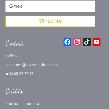
S'inscrire
F
In
Ti
Y
Contact
a
st
k
o
c
a
T
u
📧
Email :
e
g
o
T
assistant@clairemedium.com
b
r
k
u
☎️ 06 65 58 77 22
o
a
b
o
m
e
Crédits
k
C
h
Photos :
iimoburuu