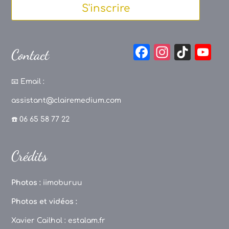
S'inscrire
F
In
Ti
Y
Contact
a
st
k
o
c
a
T
u
📧
Email :
e
g
o
T
assistant@clairemedium.com
b
r
k
u
☎️ 06 65 58 77 22
o
a
b
o
m
e
Crédits
k
C
h
Photos :
iimoburuu
a
Photos et vidéos :
n
Xavier Cailhol :
estalam.fr