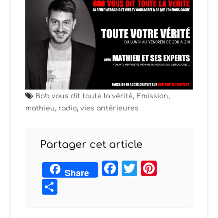
Bob vous dit toute la vérité
,
Emission
,
mathieu
,
radio
,
vies antérieures
Partager cet article
Facebook
Twitter
Pintere
Share
Partager