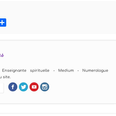
book
tter
Pinterest
Partager
as
 Enseignante spirituelle - Medium - Numerologue
 site.