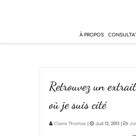
À PROPOS
CONSULTA
Retrouvez un extrai
où je suis cité
Claire Thomas
|
Juil 12, 2013
|
Jo