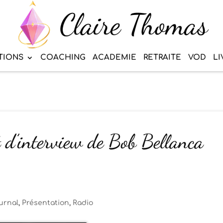
TIONS
COACHING
ACADEMIE
RETRAITE
VOD
LI
t d’interview de Bob Bellanca
urnal
,
Présentation
,
Radio