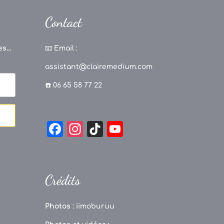
Contact
s...
📧
Email :
assistant@clairemedium.com
☎️ 06 65 58 77 22
F
In
Ti
Y
a
st
k
o
c
a
T
u
e
g
o
T
Crédits
b
r
k
u
o
a
b
Photos :
iimoburuu