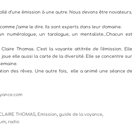
collé d’une émission à une autre. Nous devons être novateurs
 comme j’aime le dire. Ils sont experts dans leur domaine.
un numérologue, un tarologue, un mentaliste…Chacun es
Claire Thomas. C’est la voyante attitrée de l’émission. Ell
 joue elle aussi la carte de la diversité. Elle se concentre su
semaine.
ation des rêves. Une autre fois, elle a animé une séance d
oyance.com
CLAIRE THOMAS
,
Emission
,
guide de la voyance
,
ium
,
radio