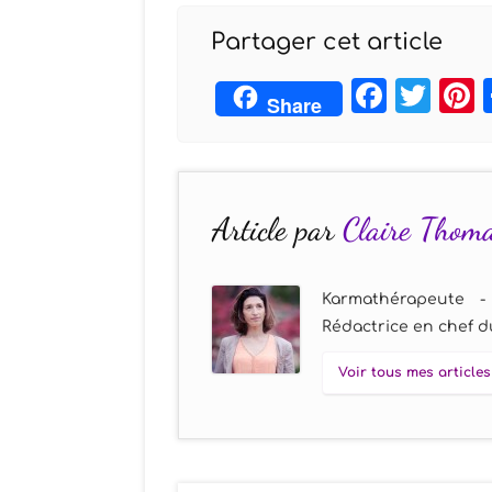
Partager cet article
Face
Twi
Share
Article par
Claire Thom
Karmathérapeute -
Rédactrice en chef du
Voir tous mes articles