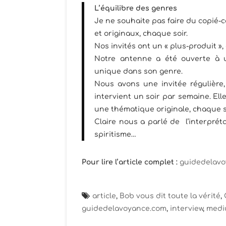
L’équilibre des genres
Je ne souhaite pas faire du copié-
et originaux, chaque soir.
Nos invités ont un « plus-produit »,
Notre antenne a été ouverte à 
unique dans son genre.
Nous avons une invitée régulière, 
intervient un soir par semaine. Elle
une thématique originale, chaque 
Claire nous a parlé de l’interprét
spiritisme…
Pour lire l’article complet
:
guidedelav
article
,
Bob vous dit toute la vérité
,
guidedelavoyance.com
,
interview
,
med