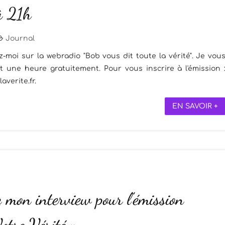
à 21h
Journal
z-moi sur la webradio "Bob vous dit toute la vérité". Je vou
t une heure gratuitement. Pour vous inscrire à l'émission 
averite.fr.
EN SAVOIR +
 mon interview pour l’émission
otre Vérité »