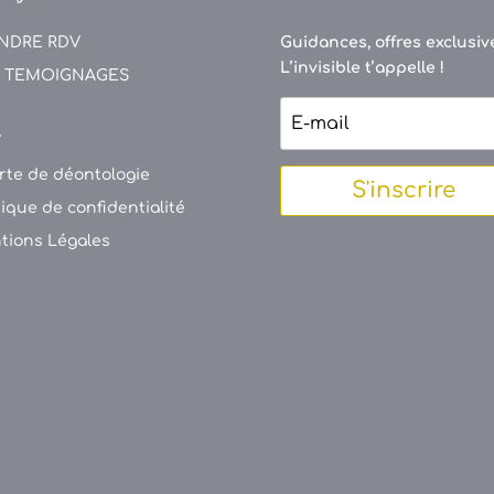
NDRE RDV
Guidances, offres exclusive
L’invisible t’appelle !
 TEMOIGNAGES
V
rte de déontologie
S'inscrire
tique de confidentialité
tions Légales