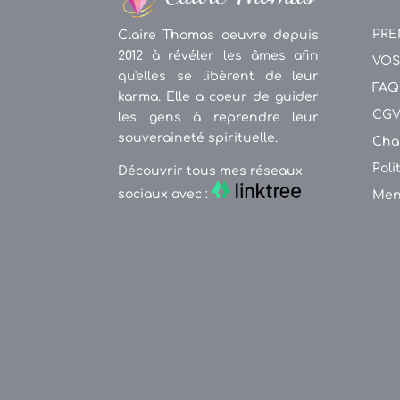
PRE
Claire Thomas oeuvre depuis
2012 à révéler les âmes afin
VOS
qu'elles se libèrent de leur
FAQ
karma. Elle a coeur de guider
CG
les gens à reprendre leur
souveraineté spirituelle.
Cha
Poli
Découvrir tous mes réseaux
sociaux avec :
Men