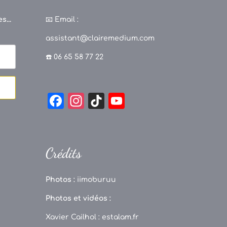
s...
📧
Email :
assistant@clairemedium.com
☎️ 06 65 58 77 22
F
In
Ti
Y
a
st
k
o
c
a
T
u
e
g
o
T
Crédits
b
r
k
u
o
a
b
Photos :
iimoburuu
o
m
e
Photos et vidéos :
k
C
Xavier Cailhol :
estalam.fr