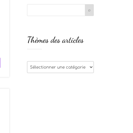
s
Thèmes des articles
:
Thèmes
des
articles