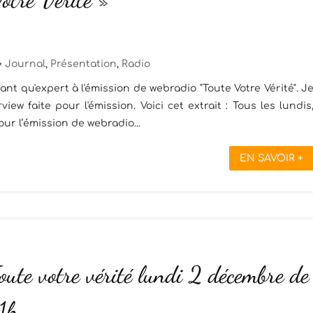
Journal
,
Présentation
,
Radio
ant qu'expert à l'émission de webradio "Toute Votre Vérité". J
ew faite pour l'émission. Voici cet extrait : Tous les lundis
r l’émission de webradio...
EN SAVOIR +
oute votre vérité lundi 2 décembre de
1h