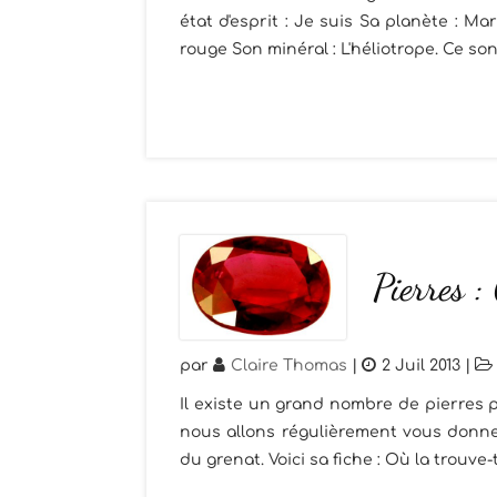
état d'esprit : Je suis Sa planète : M
rouge Son minéral : L'héliotrope. Ce so
Pierres :
par
Claire Thomas
|
2 Juil 2013
|
Il existe un grand nombre de pierres p
nous allons régulièrement vous donner
du grenat. Voici sa fiche : Où la trouve