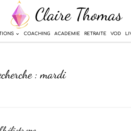
TIONS
COACHING
ACADEMIE
RETRAITE
VOD
LI
echerche : mardi
l’héliotrope