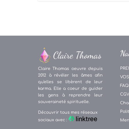
Na
PRE
Claire Thomas oeuvre depuis
2012 à révéler les âmes afin
VOS
qu'elles se libèrent de leur
FAQ
karma. Elle a coeur de guider
CG
les gens à reprendre leur
souveraineté spirituelle.
Cha
Poli
Découvrir tous mes réseaux
sociaux avec :
Men