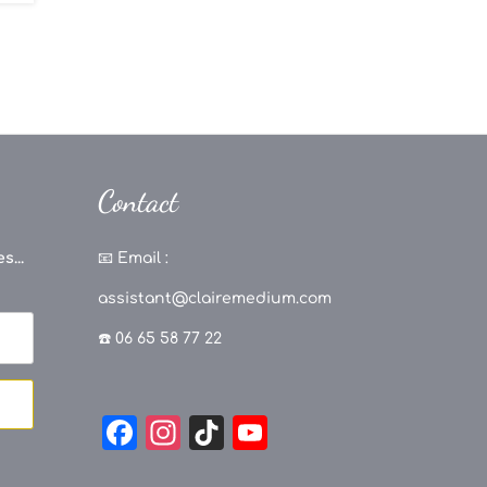
Contact
s...
📧
Email :
assistant@clairemedium.com
☎️ 06 65 58 77 22
F
In
Ti
Y
a
st
k
o