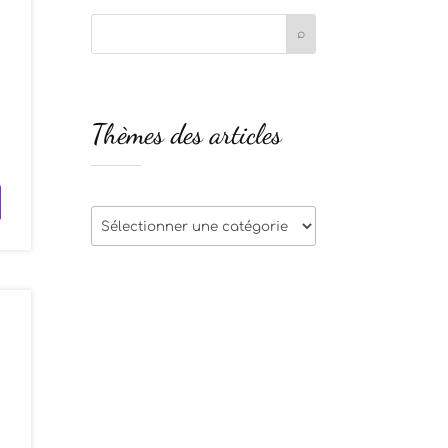
t
Thèmes des articles
r
Thèmes
des
articles