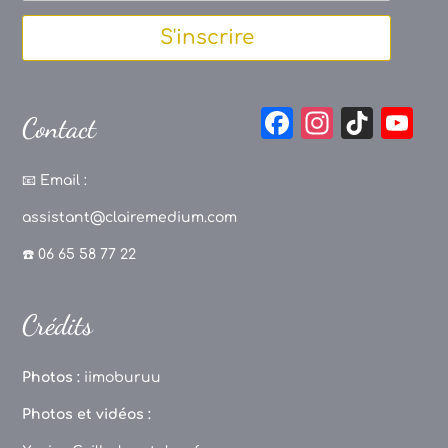
S'inscrire
F
In
Ti
Y
Contact
a
st
k
o
c
a
T
u
📧
Email :
e
g
o
T
assistant@clairemedium.com
b
r
k
u
☎️ 06 65 58 77 22
o
a
b
o
m
e
Crédits
k
C
h
Photos :
iimoburuu
a
Photos et vidéos :
n