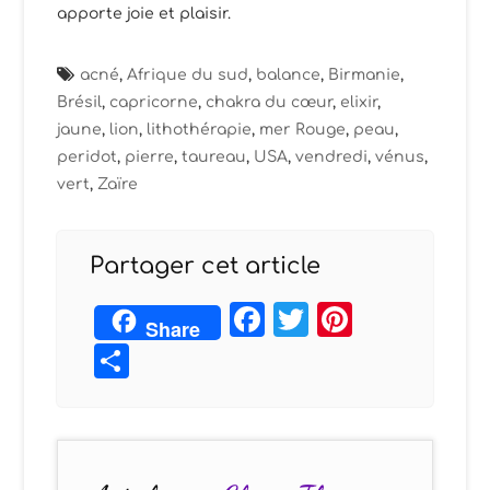
apporte joie et plaisir.
acné
,
Afrique du sud
,
balance
,
Birmanie
,
Brésil
,
capricorne
,
chakra du cœur
,
elixir
,
jaune
,
lion
,
lithothérapie
,
mer Rouge
,
peau
,
peridot
,
pierre
,
taureau
,
USA
,
vendredi
,
vénus
,
vert
,
Zaïre
Partager cet article
Facebook
Twitter
Pintere
Share
Partager