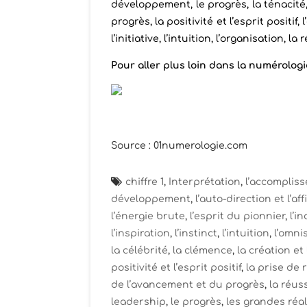
développement, le progrès, la ténacité,
progrès, la positivité et l’esprit positif, 
l’initiative, l’intuition, l’organisation, l
Pour aller plus loin dans la numérologie
Source : 01numerologie.com
chiffre 1
,
Interprétation
,
l’accomplis
développement
,
l’auto-direction et l’af
l’énergie brute
,
l’esprit du pionnier
,
l’i
l’inspiration
,
l’instinct
,
l’intuition
,
l’omni
la célébrité
,
la clémence
,
la création et 
positivité et l’esprit positif
,
la prise de 
de l’avancement et du progrès
,
la réus
leadership
,
le progrès
,
les grandes réal