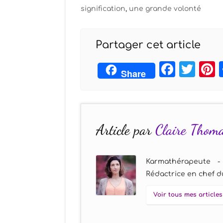
signification
,
une grande volonté
Partager cet article
Face
Twi
Share
Article par
Claire Thom
Karmathérapeute -
Rédactrice en chef du
Voir tous mes articles