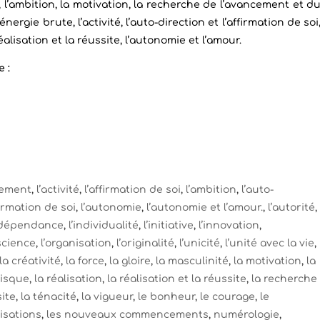
 l’ambition, la motivation, la recherche de l’avancement et d
l’énergie brute, l’activité, l’auto-direction et l’affirmation de soi
a réalisation et la réussite, l’autonomie et l’amour.
 :
sement
,
l’activité
,
l’affirmation de soi
,
l’ambition
,
l’auto-
firmation de soi
,
l’autonomie
,
l’autonomie et l’amour.
,
l’autorité
,
ndépendance
,
l’individualité
,
l’initiative
,
l’innovation
,
science
,
l’organisation
,
l’originalité
,
l’unicité
,
l’unité avec la vie
,
la créativité
,
la force
,
la gloire
,
la masculinité
,
la motivation
,
la
risque
,
la réalisation
,
la réalisation et la réussite
,
la recherche
site
,
la ténacité
,
la vigueur
,
le bonheur
,
le courage
,
le
isations
,
les nouveaux commencements
,
numérologie
,