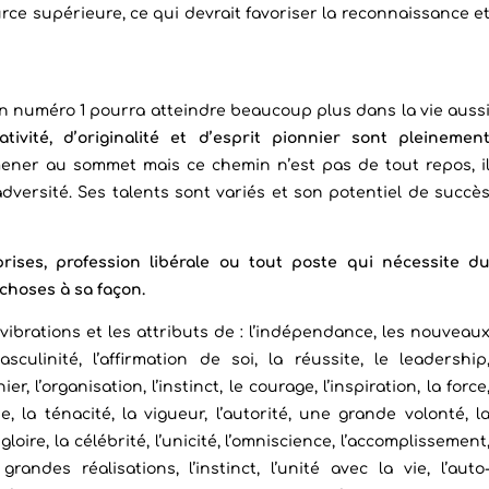
ce supérieure, ce qui devrait favoriser la reconnaissance e
n numéro 1 pourra atteindre beaucoup plus dans la vie auss
tivité, d’originalité et d’esprit pionnier sont pleinemen
amener au sommet mais ce chemin n’est pas de tout repos, i
dversité. Ses talents sont variés et son potentiel de succè
rises, profession libérale ou tout poste qui nécessite d
s choses à sa façon.
 vibrations et les attributs de : l’indépendance, les nouveau
sculinité, l’affirmation de soi, la réussite, le leadership
nnier, l’organisation, l’instinct, le courage, l’inspiration, la force
ie, la ténacité, la vigueur, l’autorité, une grande volonté, l
gloire, la célébrité, l’unicité, l’omniscience, l’accomplissement
grandes réalisations, l’instinct, l’unité avec la vie, l’auto