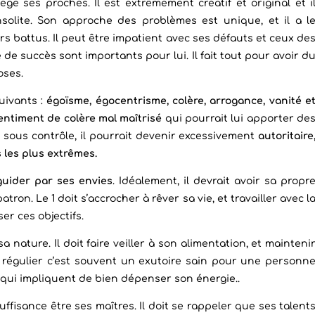
ge ses proches. Il est extrêmement créatif et original et i
solite. Son approche des problèmes est unique, et il a l
s battus. Il peut être impatient avec ses défauts et ceux de
 de succès sont importants pour lui. Il fait tout pour avoir d
oses.
suivants :
égoïsme, égocentrisme, colère, arrogance, vanité e
entiment de colère mal maîtrisé
qui pourrait lui apporter de
 sous contrôle, il pourrait devenir excessivement
autoritaire
 les plus extrêmes.
guider par ses envies
. Idéalement, il devrait avoir sa propr
tron. Le 1 doit s’accrocher à rêver sa vie, et travailler avec l
er ces objectifs.
 nature. Il doit faire veiller à son alimentation, et mainteni
régulier c’est souvent un exutoire sain pour une personn
ts qui impliquent de bien dépenser son énergie..
 suffisance être ses maîtres. Il doit se rappeler que ses talent