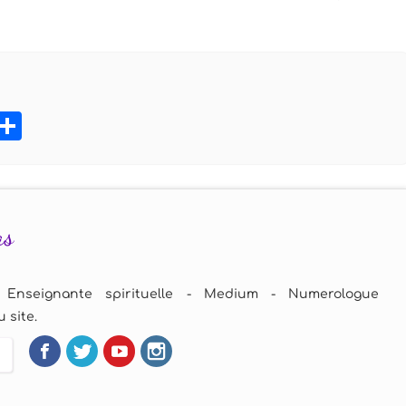
book
tter
Pinterest
Partager
as
 Enseignante spirituelle - Medium - Numerologue
 site.