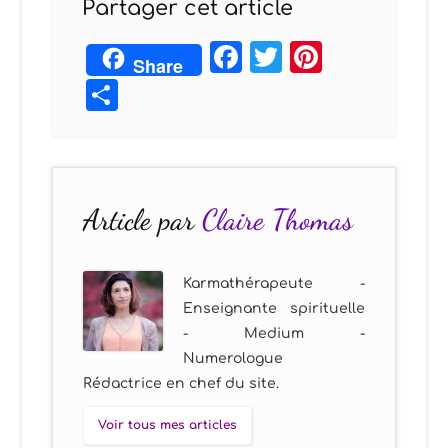
Partager cet article
Facebook
Twitter
Pintere
Share
Partager
Article par
Claire Thomas
Karmathérapeute -
Enseignante spirituelle
- Medium -
Numerologue
Rédactrice en chef du site.
Voir tous mes articles