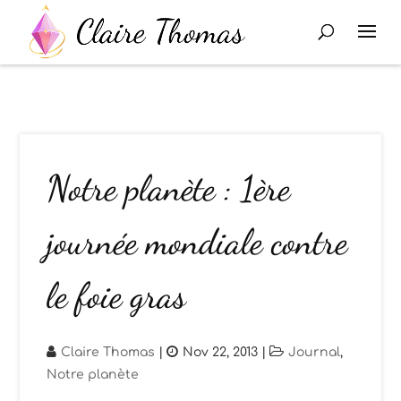
Notre planète : 1ère
journée mondiale contre
le foie gras
Claire Thomas
|
Nov 22, 2013
|
Journal
,
Notre planète