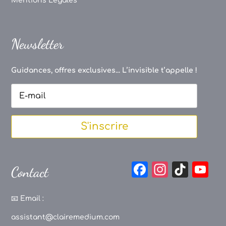
Mentions Légales
Newsletter
Guidances, offres exclusives... L’invisible t’appelle !
S'inscrire
F
In
Ti
Y
Contact
a
st
k
o
c
a
T
u
📧
Email :
e
g
o
T
assistant@clairemedium.com