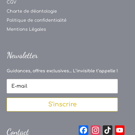
CGV
Charte de déontologie
Politique de confidentialité
Mentions Légales
Newsletter
Guidances, offres exclusives... L’invisible t’appelle !
S'inscrire
F
In
Ti
Y
Contact