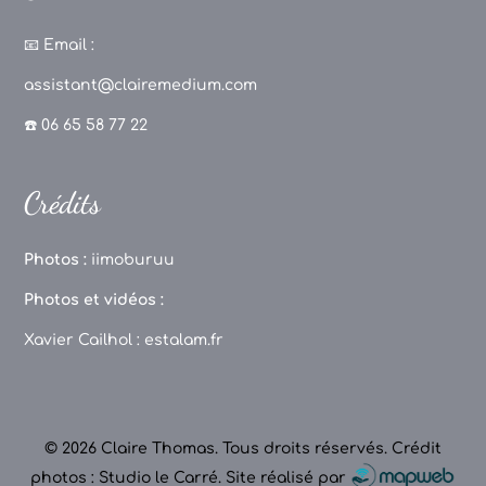
a
st
k
o
c
a
T
u
📧
Email :
e
g
o
T
assistant@clairemedium.com
b
r
k
u
☎️ 06 65 58 77 22
o
a
b
o
m
e
Crédits
k
C
h
Photos :
iimoburuu
a
Photos et vidéos :
n
Xavier Cailhol :
estalam.fr
n
el
© 2026 Claire Thomas. Tous droits réservés.
Crédit
photos : Studio le Carré
.
Site réalisé par